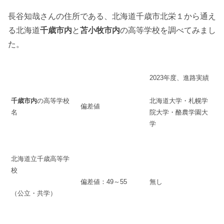
長谷知哉さんの住所である、北海道千歳市北栄１から通え
る北海道
千歳市内
と
苫小牧市内
の高等学校を調べてみまし
た。
2023年度、進路実績
千歳市内
の高等学校
北海道大学・札幌学
偏差値
名
院大学・酪農学園大
学
北海道立千歳高等学
校
偏差値：49～55
無し
（公立・共学）