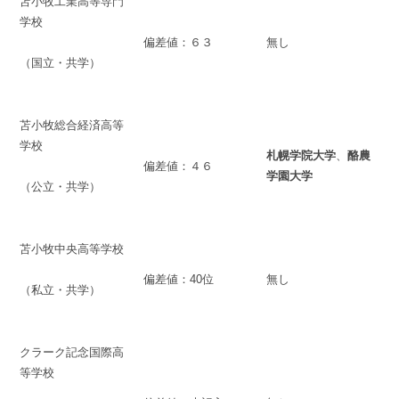
苫小牧工業高等専門
学校
偏差値：６３
無し
（国立・共学）
苫小牧総合経済高等
学校
札幌学院大学
、
酪農
偏差値：４６
学園大学
（公立・共学）
苫小牧中央高等学校
偏差値：40位
無し
（私立・共学）
クラーク記念国際高
等学校