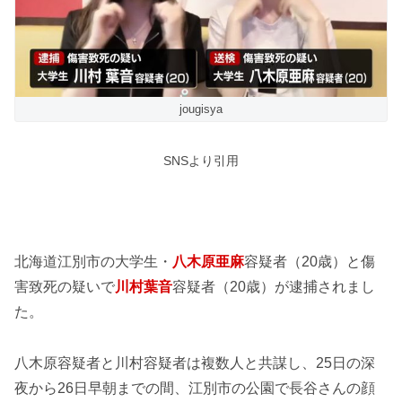
jougisya
SNSより引用
北海道江別市の大学生・
八木原亜麻
容疑者（20歳）と傷
害致死の疑いで
川村葉音
容疑者（20歳）が逮捕されまし
た。
八木原容疑者と川村容疑者は複数人と共謀し、25日の深
夜から26日早朝までの間、江別市の公園で長谷さんの顔