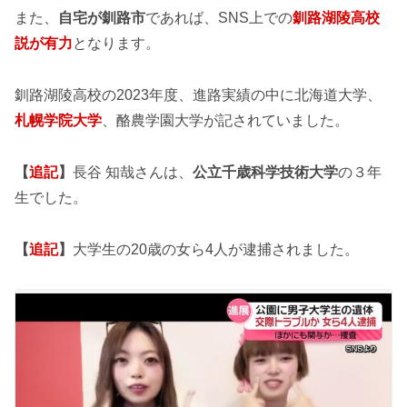
また、
自宅が釧路市
であれば、SNS上での
釧路湖陵高校
説
が有力
となります。
釧路湖陵高校の2023年度、進路実績の中に北海道大学、
札幌学院大学
、酪農学園大学が記されていました。
【
追記
】
長谷 知哉さんは、
公立千歳科学技術大学
の３年
生でした。
【
追記
】
大学生の20歳の女ら4人が逮捕されました。