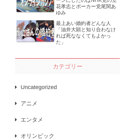
ーンにしたのはNHK党の立
花孝志とポーカー党尾関あ
ゆみ
最上あい婚約者どんな人
「油井大顕と知り合わなけ
れば死ななくてもよかっ
た」
カテゴリー
Uncategorized
アニメ
エンタメ
オリンピック