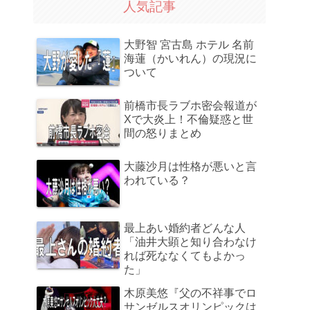
人気記事
大野智 宮古島 ホテル 名前
海蓮（かいれん）の現況に
ついて
前橋市長ラブホ密会報道が
Xで大炎上！不倫疑惑と世
間の怒りまとめ
大藤沙月は性格が悪いと言
われている？
最上あい婚約者どんな人
「油井大顕と知り合わなけ
れば死ななくてもよかっ
た」
木原美悠『父の不祥事でロ
サンゼルスオリンピックは